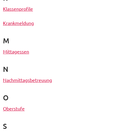
Klassenprofile
Krankmeldung
M
Mittagessen
N
Nachmittagsbetreuung
O
Oberstufe
S