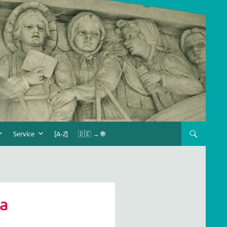
Service
[A-Z]
🇩🇪 → 🌐
ka